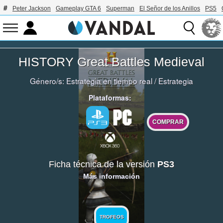
Peter Jackson
Gameplay GTA 6
Superman
El Señor de los Anillos
PS5
HISTORY Great Battles Medieval
Género/s:
Estrategia en tiempo real
/
Estrategia
Plataformas:
COMPRAR
Ficha técnica de la versión
PS3
Más información
TROFEOS