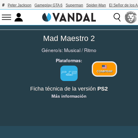
Peter Jackson
Gameplay GTA 6
Superman
Spider-Man
El Señor de los A
Mad Maestro 2
Género/s:
Musical
/
Ritmo
Plataformas:
COMPRAR
Ficha técnica de la versión
PS2
Más información