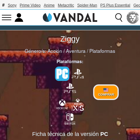
Sony
Prime Video
Anime
Metacritic
Spider-Man
PS Plus Essential
Geo
Ziggy
Género/s:
Acción
/
Aventura
/
Plataformas
Plataformas:
COMPRAR
Ficha técnica de la versión
PC