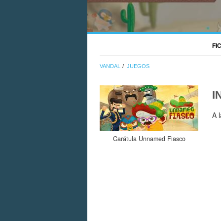
FI
VANDAL
JUEGOS
I
A 
Carátula Unnamed Fiasco