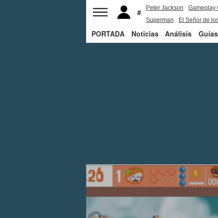
Peter Jackson
Gameplay 
Superman
El Señor de los
PORTADA
Noticias
Análisis
Guías