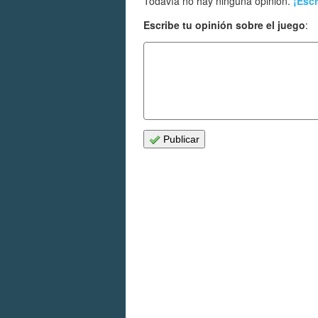
Todavía no hay ninguna opinión.
¡Escr
Escribe tu opinión sobre el juego
:
Publicar