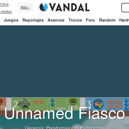
GTA 6
Más ↓
 Anillos
Juegos
Reportajes
Avances
Trucos
Foro
Random
Hard
Unnamed Fiasco
Género/s:
Plataformas 2D
/
Plataformas