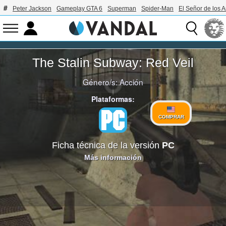
Peter Jackson
Gameplay GTA 6
Superman
Spider-Man
El Señor de los A
The Stalin Subway: Red Veil
Género/s:
Acción
Plataformas:
COMPRAR
Ficha técnica de la versión
PC
Más información