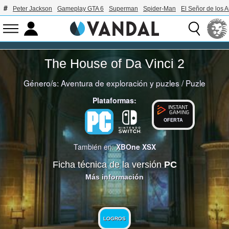
Peter Jackson
Gameplay GTA 6
Superman
Spider-Man
El Señor de los A
The House of Da Vinci 2
Género/s:
Aventura de exploración y puzles
/
Puzle
Plataformas:
OFERTA
También en:
XBOne
XSX
Ficha técnica de la versión
PC
Más información
LOGROS