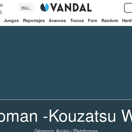
an
Más ↓
5
Juegos
Reportajes
Avances
Trucos
Foro
Random
Hard
oman -Kouzatsu W
Género/s:
Acción
/
Plataformas