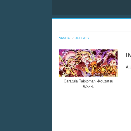
VANDAL
JUEGOS
I
A 
Carátula Takkoman -Kouzatsu
World-