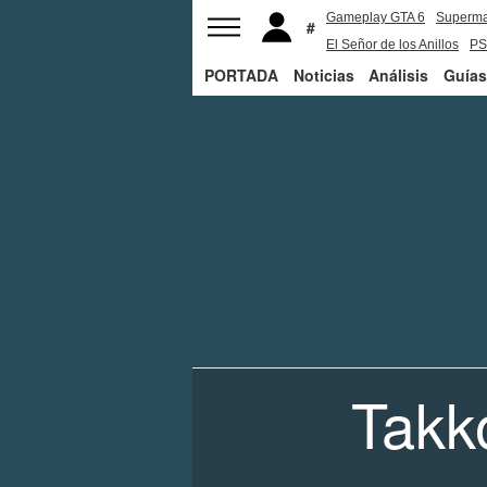
Gameplay GTA 6
Superm
El Señor de los Anillos
PS
PORTADA
Noticias
Análisis
Guías
Takk