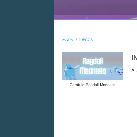
VANDAL
JUEGOS
I
A 
Carátula Ragdoll Madness