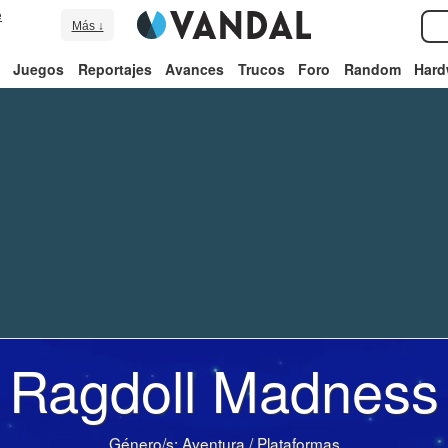
e
Más ↓
Juegos
Reportajes
Avances
Trucos
Foro
Random
Hard
Ragdoll Madness
Género/s:
Aventura
/
Plataformas