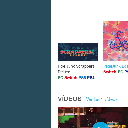
PixelJunk Scrappers
PixelJunk Ed
Deluxe
Switch
PC
P
PC
Switch
PS5
PS4
VÍDEOS
Ver los 1 vídeos