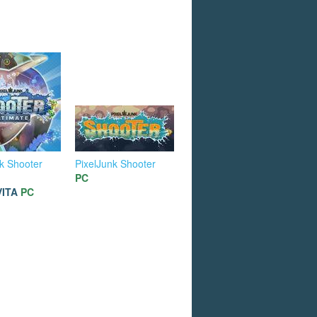
k Shooter
PixelJunk Shooter
PC
VITA
PC