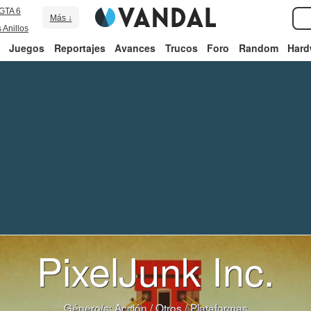
GTA 6
Más ↓
 Anillos
Juegos
Reportajes
Avances
Trucos
Foro
Random
Hard
PixelJunk Inc.
Género/s:
Acción
/
Otros
/
Plataformas