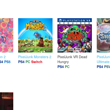
en 2
PixelJunk Monsters 2
PixelJunk VR Dead
PixelJun
S4
PS5
PS4
PC
Switch
Hungry
Ultimate
PS4
PC
PS4
PS