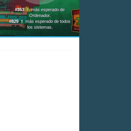
#353
más esperado de
Ordenador
.
#829
más esperado de todos
los sistemas
.