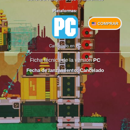
Plataformas:
COMPRAR
Cancelado en
PC
Ficha técnica de la versión
PC
Fecha de lanzamiento
: Cancelado