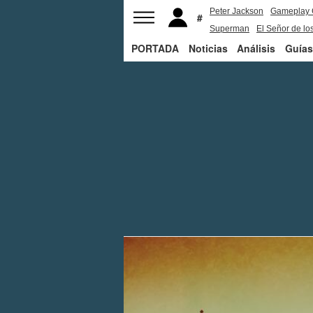
Peter Jackson
Gameplay 
Superman
El Señor de los
PORTADA
Noticias
Análisis
Guías