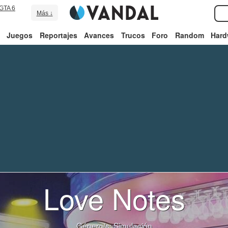
GTA 6
Más ↓
Juegos
Reportajes
Avances
Trucos
Foro
Random
Hard
Love Notes
Género/s:
Simulación