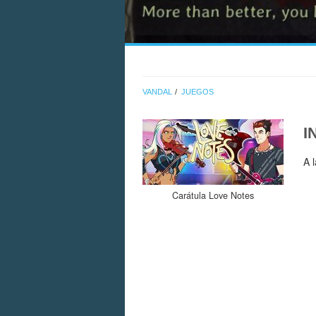
VANDAL
JUEGOS
I
A 
Carátula Love Notes