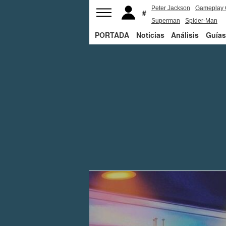
Peter Jackson
Gameplay 
Superman
Spider-Man
PORTADA
Noticias
Análisis
Guías