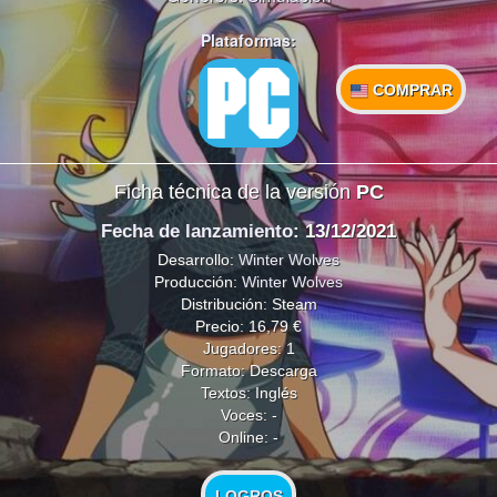
Plataformas:
COMPRAR
Ficha técnica de la versión
PC
Fecha de lanzamiento
: 13/12/2021
Desarrollo:
Winter Wolves
Producción:
Winter Wolves
Distribución: Steam
Precio: 16,79 €
Jugadores: 1
Formato: Descarga
Textos: Inglés
Voces: -
Online: -
LOGROS