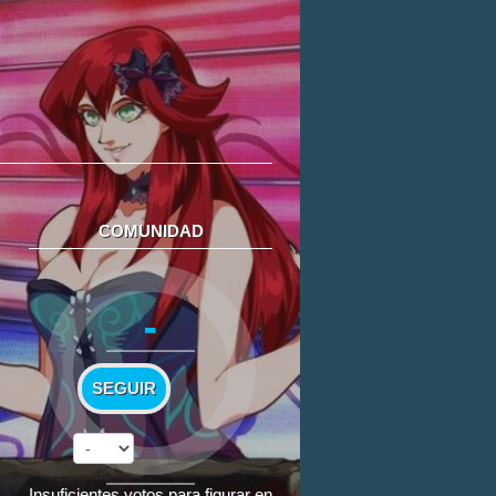
COMUNIDAD
-
SEGUIR
Insuficientes votos para figurar en