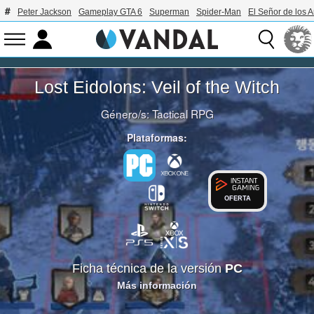
Peter Jackson
Gameplay GTA 6
Superman
Spider-Man
El Señor de los A
Lost Eidolons: Veil of the Witch
Género/s:
Tactical RPG
Plataformas:
OFERTA
Ficha técnica de la versión
PC
Más información