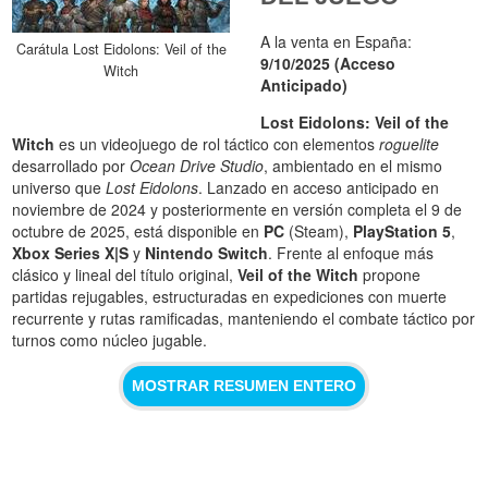
A la venta en España:
Carátula Lost Eidolons: Veil of the
9/10/2025 (Acceso
Witch
Anticipado)
Lost Eidolons: Veil of the
Witch
es un videojuego de rol táctico con elementos
roguelite
desarrollado por
Ocean Drive Studio
, ambientado en el mismo
universo que
Lost Eidolons
. Lanzado en acceso anticipado en
noviembre de 2024 y posteriormente en versión completa el 9 de
octubre de 2025, está disponible en
PC
(Steam),
PlayStation 5
,
Xbox Series X|S
y
Nintendo Switch
. Frente al enfoque más
clásico y lineal del título original,
Veil of the Witch
propone
partidas rejugables, estructuradas en expediciones con muerte
recurrente y rutas ramificadas, manteniendo el combate táctico por
turnos como núcleo jugable.
MOSTRAR RESUMEN ENTERO