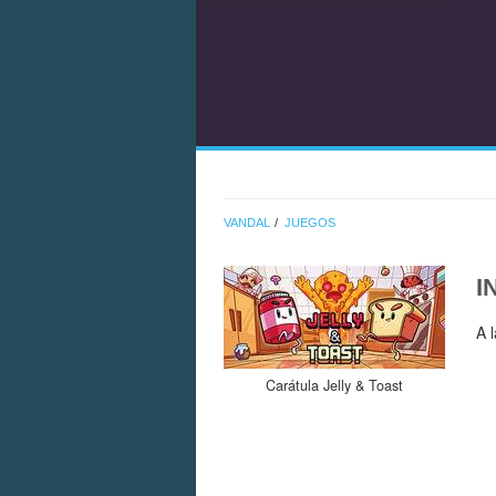
VANDAL
JUEGOS
I
A 
Carátula Jelly & Toast