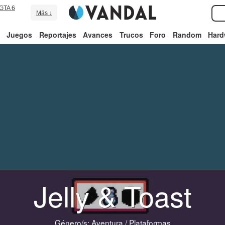
GTA 6
Más ↓
Juegos
Reportajes
Avances
Trucos
Foro
Random
Hard
Jelly & Toast
Género/s:
Aventura
/
Plataformas