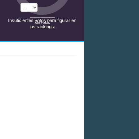
Insuficientes votos para figurar en
Sin votos
los rankings.