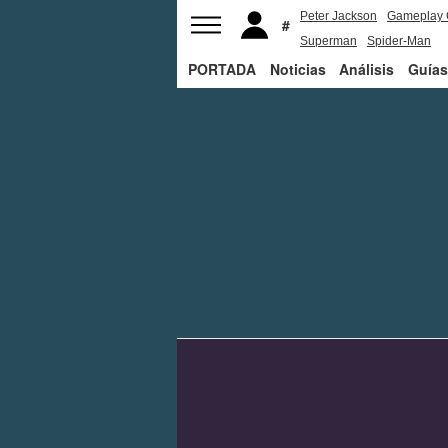
Peter Jackson
Gameplay 
Superman
Spider-Man
PORTADA
Noticias
Análisis
Guías