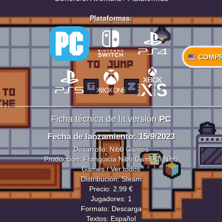
Plataformas:
COMP
Ficha técnica de la versión
PC
Fecha de lanzamiento
: 15/9/2023
Desarrollo: Nibb Games
Producción: Franquicia Nibb Games / Nibb
Games / Ver todos
Distribución: Steam
Precio: 2.99 €
Jugadores: 1
Formato: Descarga
Textos: Español