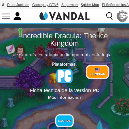
Peter Jackson
Gameplay GTA 6
Superman
Spider-Man
El Señor de los A
Incredible Dracula: The Ice
Kingdom
Género/s:
Estrategia en tiempo real
/
Estrategia
Plataformas:
COMPRAR
Ficha técnica de la versión
PC
Más información
LOGROS