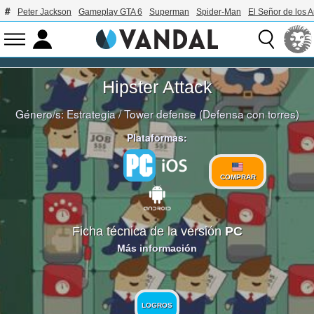
Peter Jackson
Gameplay GTA 6
Superman
Spider-Man
El Señor de los A
Hipster Attack
Género/s:
Estrategia
/
Tower defense (Defensa con torres)
Plataformas:
COMPRAR
Ficha técnica de la versión
PC
Más información
LOGROS