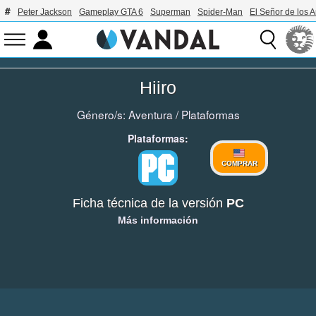
Peter Jackson
Gameplay GTA 6
Superman
Spider-Man
El Señor de los A
Hiiro
Género/s:
Aventura
/
Plataformas
Plataformas:
COMPRAR
Ficha técnica de la versión
PC
Más información