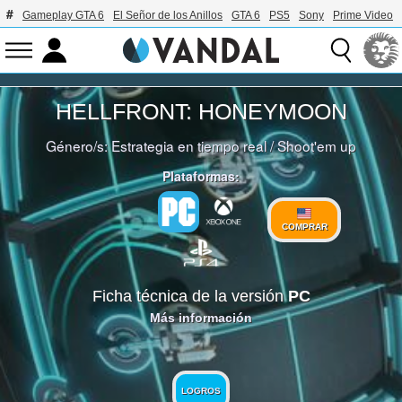
Gameplay GTA 6
El Señor de los Anillos
GTA 6
PS5
Sony
Prime Video
HELLFRONT: HONEYMOON
Género/s:
Estrategia en tiempo real
/
Shoot'em up
Plataformas:
COMPRAR
Ficha técnica de la versión
PC
Más información
LOGROS