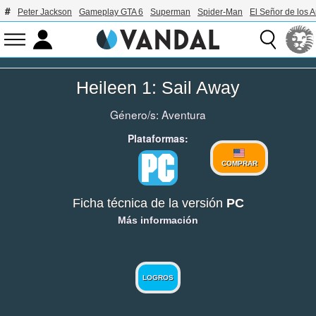
Peter Jackson
Gameplay GTA 6
Superman
Spider-Man
El Señor de los A
Heileen 1: Sail Away
Género/s:
Aventura
Plataformas:
COMPRAR
Ficha técnica de la versión
PC
Más información
LOGROS