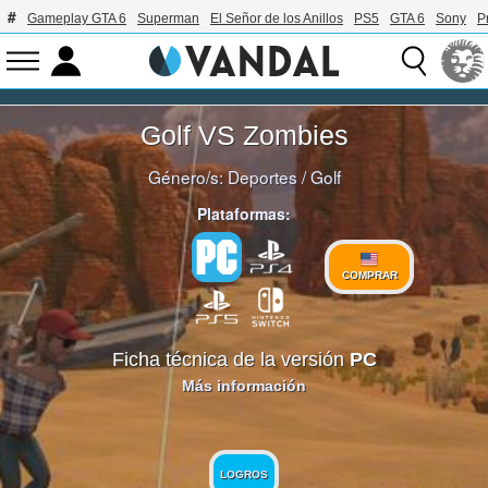
Gameplay GTA 6
Superman
El Señor de los Anillos
PS5
GTA 6
Sony
P
Golf VS Zombies
Género/s:
Deportes
/
Golf
Plataformas:
COMPRAR
Ficha técnica de la versión
PC
Más información
LOGROS