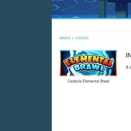
VANDAL
JUEGOS
I
A 
Carátula Elemental Brawl