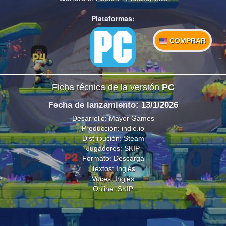
Plataformas:
COMPRAR
Ficha técnica de la versión
PC
Fecha de lanzamiento
: 13/1/2026
Desarrollo: Mayor Games
Producción: indie.io
Distribución: Steam
Jugadores: SKIP
Formato: Descarga
Textos: Inglés
Voces: Inglés
Online: SKIP