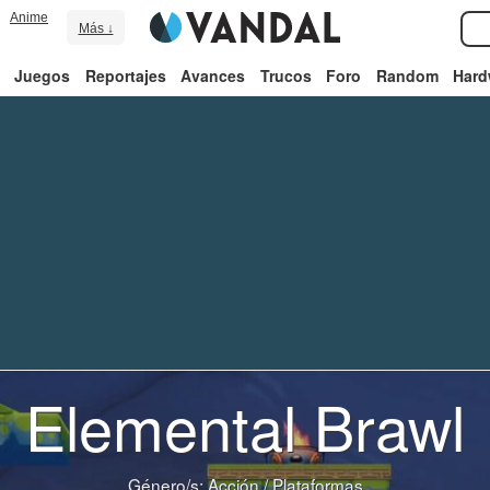
Anime
Más ↓
Juegos
Reportajes
Avances
Trucos
Foro
Random
Hard
Elemental Brawl
Género/s:
Acción
/
Plataformas