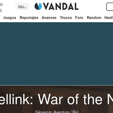
an
Más ↓
5
Juegos
Reportajes
Avances
Trucos
Foro
Random
Hard
llink: War of the 
Género/s:
Aventura
/
Rol