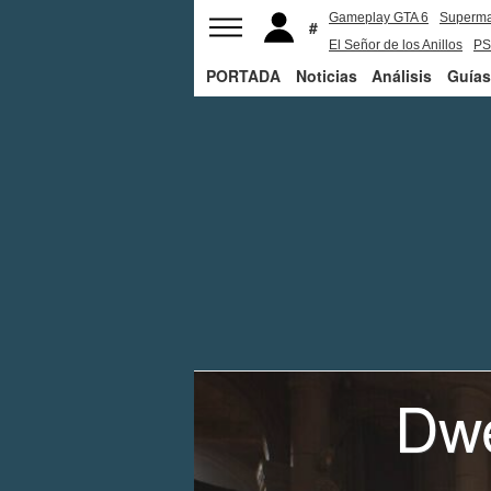
Gameplay GTA 6
Superm
El Señor de los Anillos
PS
PORTADA
Noticias
Análisis
Guías
Dwe