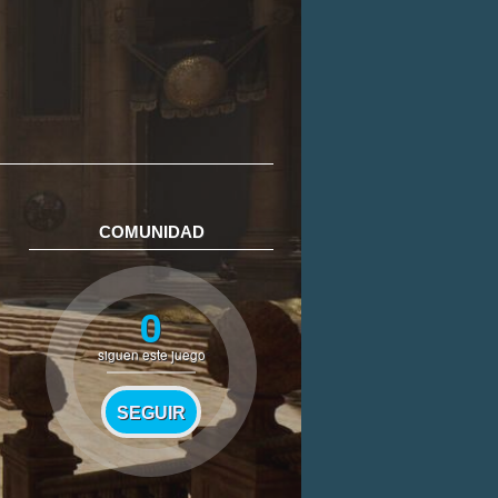
COMUNIDAD
0
siguen este juego
SEGUIR