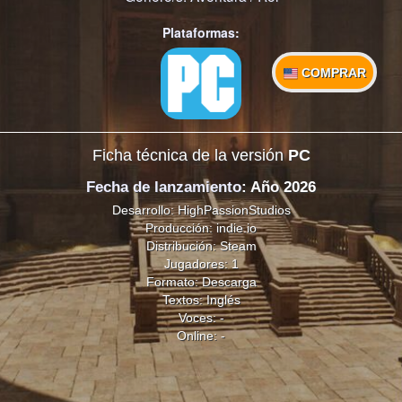
Plataformas:
COMPRAR
Ficha técnica de la versión
PC
Fecha de lanzamiento
: Año 2026
Desarrollo: HighPassionStudios
Producción: indie.io
Distribución: Steam
Jugadores: 1
Formato: Descarga
Textos: Inglés
Voces: -
Online: -