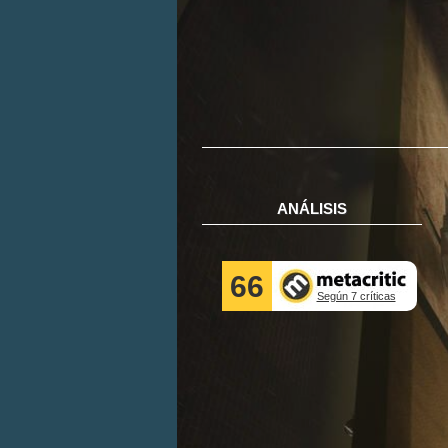
ANÁLISIS
66
Según 7 críticas