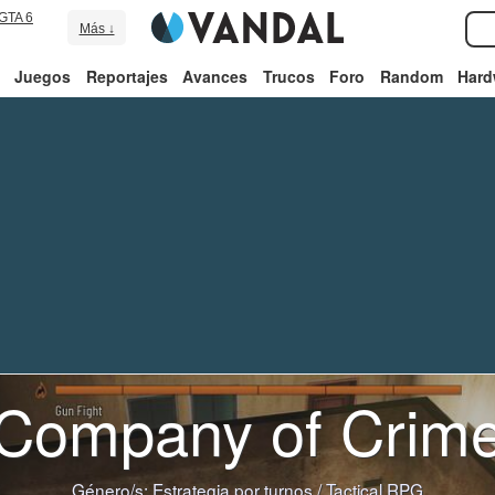
GTA 6
Más ↓
Juegos
Reportajes
Avances
Trucos
Foro
Random
Hard
Company of Crim
Género/s:
Estrategia por turnos
/
Tactical RPG