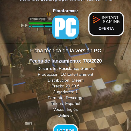
Plataformas:
OFERTA
Ficha técnica de la versión
PC
Fecha de lanzamiento
: 7/8/2020
Desarrollo: Resistance Games
Producción: 1C Entertainment
Distribución: Steam
Precio: 29.99 €
Jugadores: 1
Formato: Descarga
Textos: Español
Voces: Inglés
Online: -
LOGROS