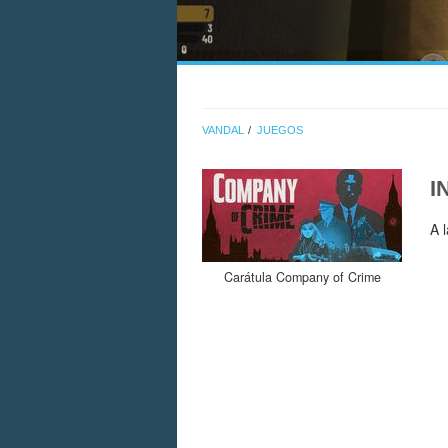
VANDAL
JUEGOS
I
A 
Carátula Company of Crime