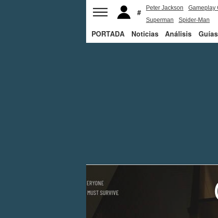
Peter Jackson
Gameplay 
Superman
Spider-Man
PORTADA
Noticias
Análisis
Guías