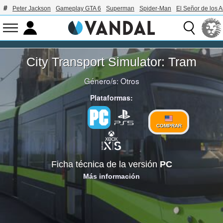
Peter Jackson
Gameplay GTA 6
Superman
Spider-Man
El Señor de los A
City Transport Simulator: Tram
Género/s:
Otros
Plataformas:
COMPRAR
Ficha técnica de la versión
PC
Más información