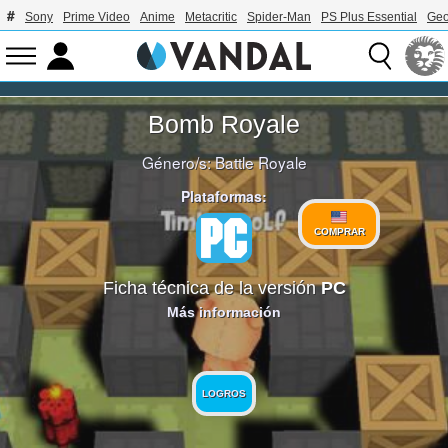
Sony
Prime Video
Anime
Metacritic
Spider-Man
PS Plus Essential
Geo
Bomb Royale
Género/s:
Battle Royale
Plataformas:
COMPRAR
Ficha técnica de la versión
PC
Más información
LOGROS