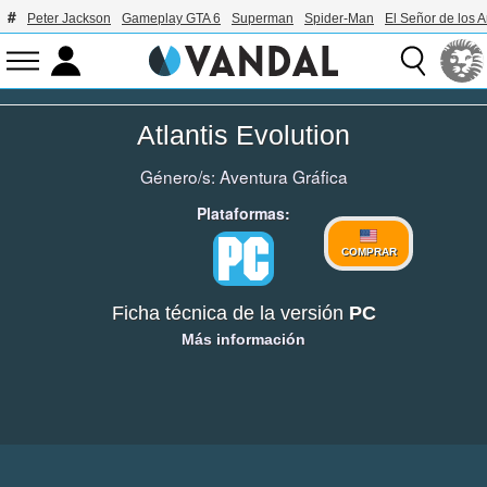
Peter Jackson
Gameplay GTA 6
Superman
Spider-Man
El Señor de los A
Atlantis Evolution
Género/s:
Aventura Gráfica
Plataformas:
COMPRAR
Ficha técnica de la versión
PC
Más información