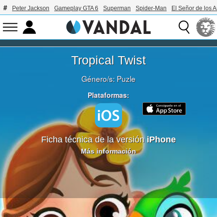
Peter Jackson
Gameplay GTA 6
Superman
Spider-Man
El Señor de los A
Tropical Twist
Género/s:
Puzle
Plataformas:
Ficha técnica de la versión
iPhone
Más información