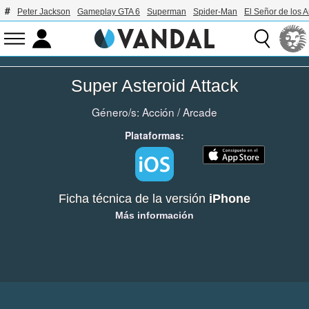
Peter Jackson
Gameplay GTA 6
Superman
Spider-Man
El Señor de los A
Super Asteroid Attack
Género/s:
Acción
/
Arcade
Plataformas:
Ficha técnica de la versión
iPhone
Más información