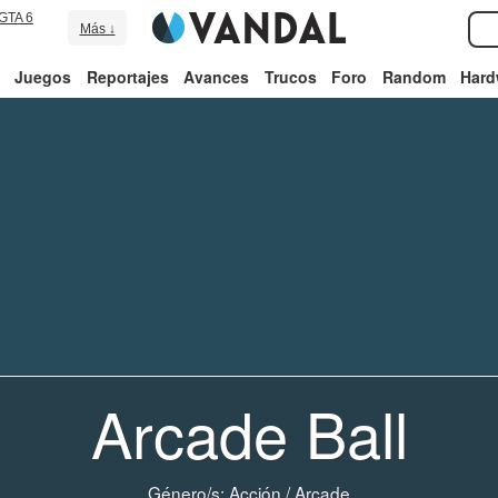
GTA 6
Más ↓
Juegos
Reportajes
Avances
Trucos
Foro
Random
Hard
Arcade Ball
Género/s:
Acción
/
Arcade