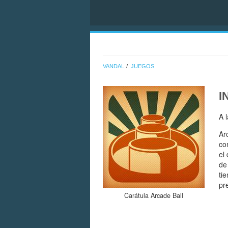
VANDAL
JUEGOS
I
A 
Ar
co
el
de
ti
pr
Carátula Arcade Ball