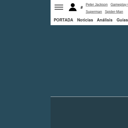
Peter Jackson
Gameplay 
Superman
Spider-Man
PORTADA
Noticias
Análisis
Guías