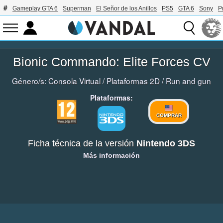
Gameplay GTA 6
Superman
El Señor de los Anillos
PS5
GTA 6
Sony
P
Bionic Commando: Elite Forces CV
Género/s:
Consola Virtual
/
Plataformas 2D
/
Run and gun
Plataformas:
COMPRAR
Ficha técnica de la versión
Nintendo 3DS
Más información