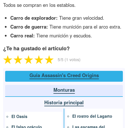
Todos se compran en los establos.
Carro de explorador:
Tiene gran velocidad.
Carro de guerra:
Tiene munición para el arco extra.
Carro real:
Tiene munición y escudos.
¿Te ha gustado el artículo?
5
/5 (
1
votos)
Guía Assassin's Creed Origins
Monturas
Historia principal
El rostro del Lagarto
El Oasis
Las escamas del
El falso oráculo