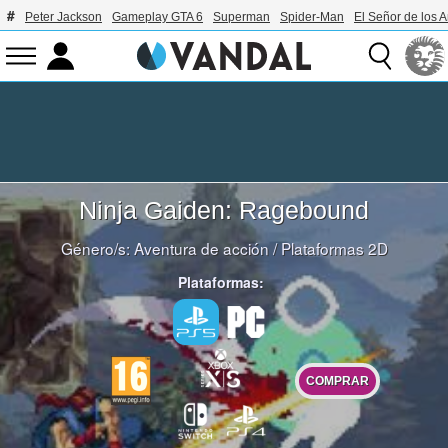
Peter Jackson
Gameplay GTA 6
Superman
Spider-Man
El Señor de los A
Ninja Gaiden: Ragebound
Género/s:
Aventura de acción
/
Plataformas 2D
Plataformas:
COMPRAR