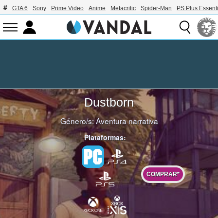
GTA 6
Sony
Prime Video
Anime
Metacritic
Spider-Man
PS Plus Essenti
Dustborn
Género/s:
Aventura narrativa
Plataformas:
COMPRAR*