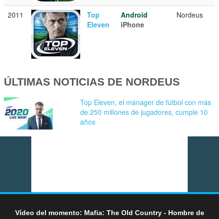
2011
Top
Android
Nordeus
Eleven
iPhone
ÚLTIMAS NOTICIAS DE NORDEUS
Top Eleven, el mánager de fútbol con más
de 250 millones de jugadores, cumple 10
años
Vídeo del momento: Mafia: The Old Country - Hombre de