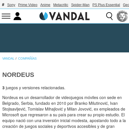
Sony
Prime Video
Anime
Metacritic
Spider-Man
PS Plus Essential
Geo
VANDAL
COMPAÑÍAS
NORDEUS
3
juegos y versiones relacionadas.
Nordeus es un desarrollador de videojuegos móviles con sede en
Belgrado, Serbia, fundado en 2010 por Branko Milutinović, Ivan
Stojisavljević, Tomislav Mihajlović y Milan Jovović, ex empleados de
Microsoft que regresaron a su país para crear su propio estudio. El
equipo nació con una inversión inicial modesta, apostando todo a la
creación de juegos sociales y deportivos accesibles y de gran