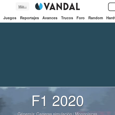
Más ↓
Juegos
Reportajes
Avances
Trucos
Foro
Random
Hard
F1 2020
Género/s:
Carreras simulación
/
Monoplazas