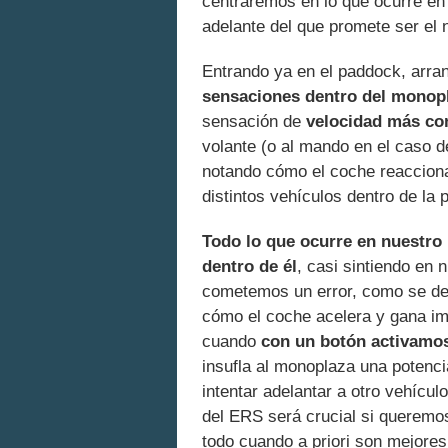
centraremos en lo que ocurre en
adelante del que promete ser el
Entrando ya en el paddock, arra
sensaciones dentro del monopl
sensación de
velocidad más co
volante (o al mando en el caso d
notando cómo el coche reaccion
distintos vehículos dentro de la p
Todo lo que ocurre en nuestr
dentro de él
, casi sintiendo en
cometemos un error, como se de
cómo el coche acelera y gana im
cuando
con un botón activamos
insufla al monoplaza una potenc
intentar adelantar a otro vehícul
del ERS será crucial si queremos
todo cuando a priori son mejores