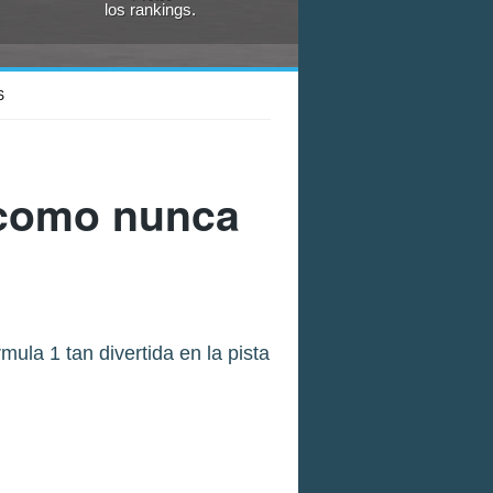
los rankings.
S
 como nunca
ula 1 tan divertida en la pista