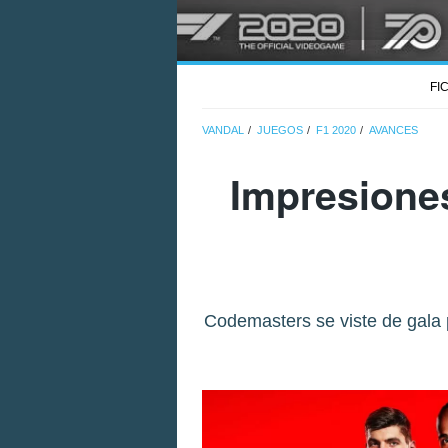
FI
VANDAL
JUEGOS
F1 2020
AVANCES
Impresione
Codemasters se viste de gala p