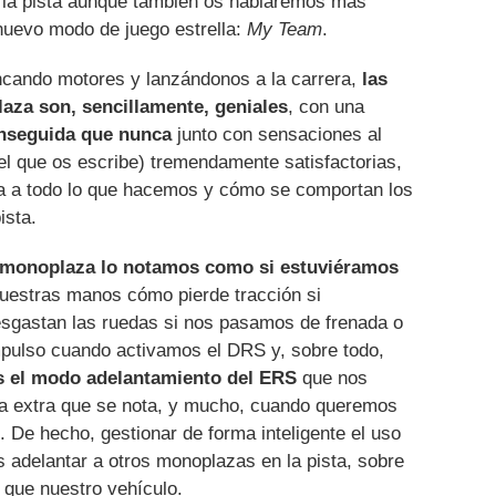
 la pista aunque también os hablaremos más
 nuevo modo de juego estrella:
My Team
.
ncando motores y lanzándonos a la carrera,
las
aza son, sencillamente, geniales
, con una
nseguida que nunca
junto con sensaciones al
el que os escribe) tremendamente satisfactorias,
a a todo lo que hacemos y cómo se comportan los
ista.
o monoplaza lo notamos como si estuviéramos
 nuestras manos cómo pierde tracción si
sgastan las ruedas si nos pasamos de frenada o
pulso cuando activamos el DRS y, sobre todo,
 el modo adelantamiento del ERS
que nos
ia extra que se nota, y mucho, cuando queremos
o. De hecho, gestionar de forma inteligente el uso
 adelantar a otros monoplazas en la pista, sobre
 que nuestro vehículo.