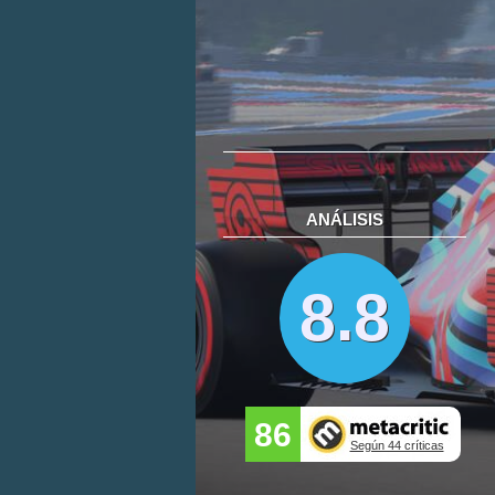
ANÁLISIS
8.8
86
Según 44 críticas