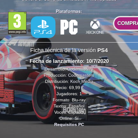
Plataformas:
COMPR
Ficha técnica de la versión
PS4
Fecha de lanzamiento: 10/7/2020
Desarrollo:
Codemasters
Producción:
Codemasters
Distribución:
Koch Media
Precio: 69,99 €
Jugadores: 1
Formato: Blu-ray
Textos: Español
Voces: Español
Online: Sí
Requisitos PC