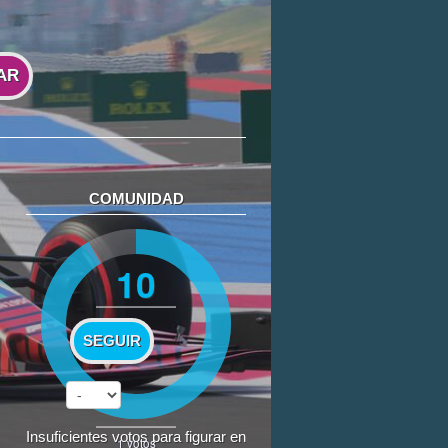
AR
COMUNIDAD
10
SEGUIR
Insuficientes votos para figurar en
1
votos