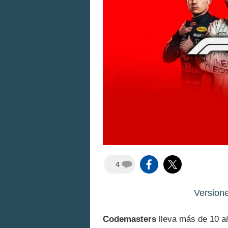
4
Version
Codemasters
lleva más de 10 añ