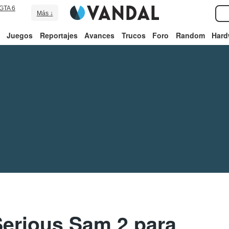
GTA 6
Más ↓
Juegos
Reportajes
Avances
Trucos
Foro
Random
Hard
Serious Sam 2 para