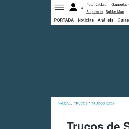
Peter Jackson
Gameplay 
Superman
Spider-Man
PORTADA
Noticias
Análisis
Guías
VANDAL
TRUCOS
TRUCOS XBOX
Trucos de 