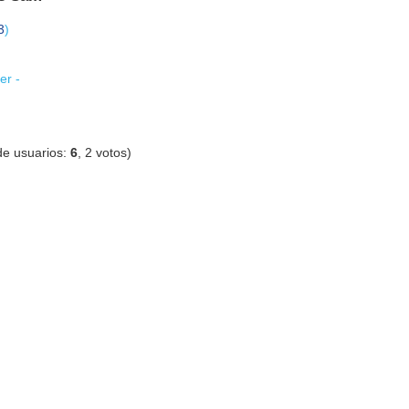
3
)
er -
de usuarios:
6
,
2
votos)