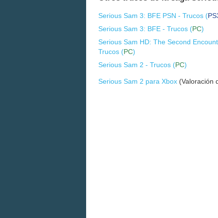
Serious Sam 3: BFE PSN - Trucos (
PS
Serious Sam 3: BFE - Trucos (
PC
)
Serious Sam HD: The Second Encount
Trucos (
PC
)
Serious Sam 2 - Trucos (
PC
)
Serious Sam 2 para Xbox
(Valoración 