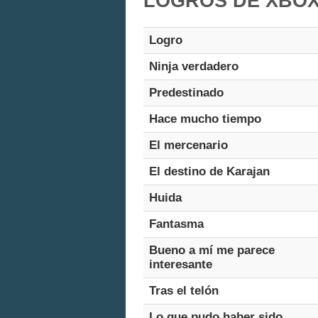
LOGROS DE XBOX 
Logro
Ninja verdadero
Predestinado
Hace mucho tiempo
El mercenario
El destino de Karajan
Huida
Fantasma
Bueno a mí me parece
interesante
Tras el telón
Lo que pudo haber sido