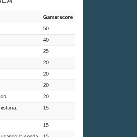
BLA
Gamerscore
50
40
25
20
20
20
ado.
20
istoria.
15
15
a usando la senda
15