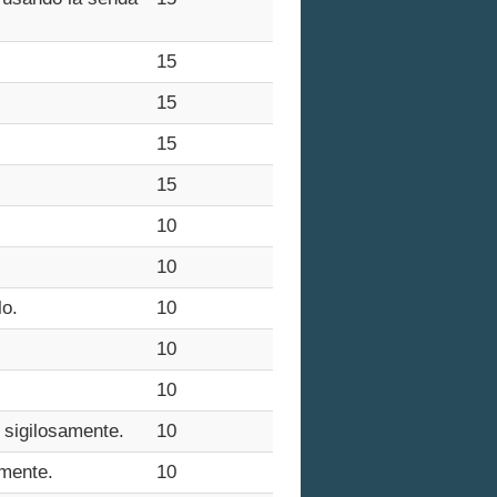
15
15
15
15
10
10
lo.
10
10
10
 sigilosamente.
10
amente.
10