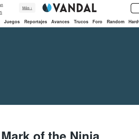
an
Más ↓
5
Juegos
Reportajes
Avances
Trucos
Foro
Random
Hard
Mark of the Ninja