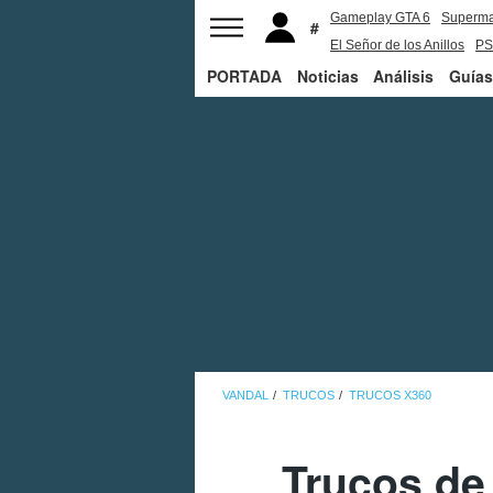
Gameplay GTA 6
Superm
El Señor de los Anillos
PS
PORTADA
Noticias
Análisis
Guías
VANDAL
TRUCOS
TRUCOS X360
Trucos de 