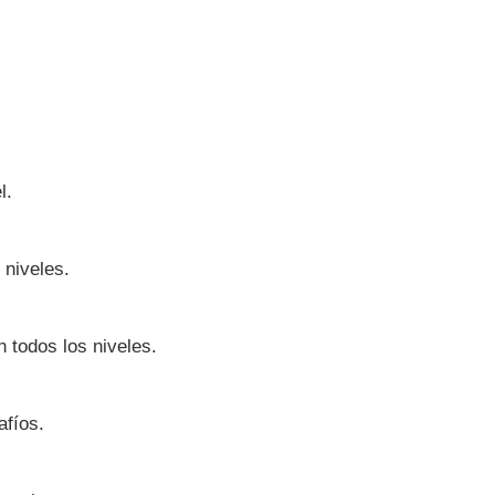
l.
 niveles.
 todos los niveles.
afíos.