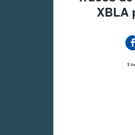
XBLA 
3 t