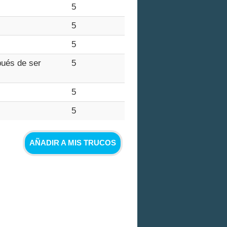
5
5
5
pués de ser
5
5
5
AÑADIR A MIS TRUCOS