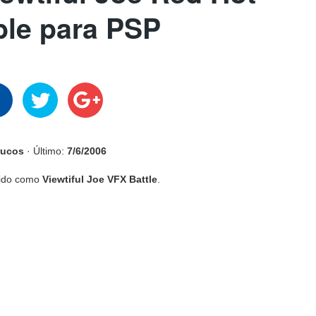
le para PSP
rucos
· Último:
7/6/2006
ido como
Viewtiful Joe VFX Battle
.