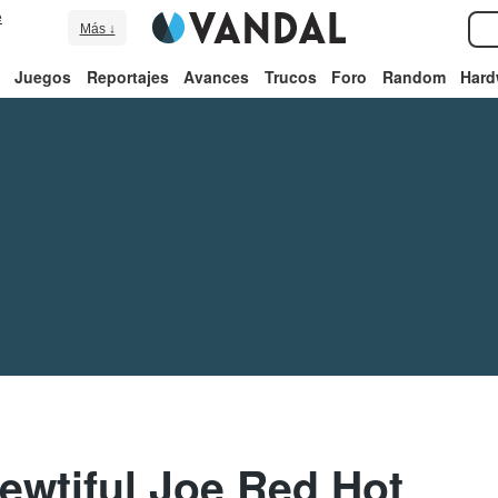
e
Más ↓
Juegos
Reportajes
Avances
Trucos
Foro
Random
Hard
ewtiful Joe Red Hot