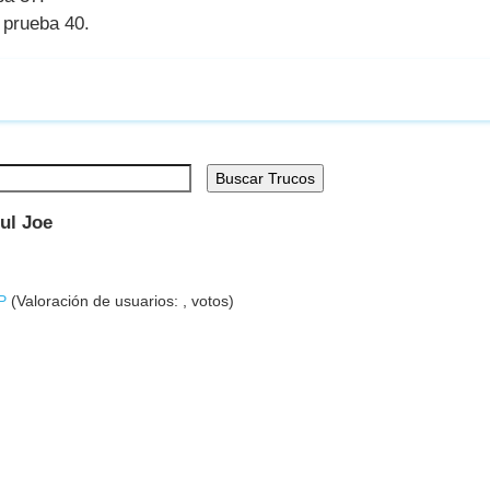
 prueba 40.
Buscar Trucos
ful Joe
P
(Valoración de usuarios:
,
votos)