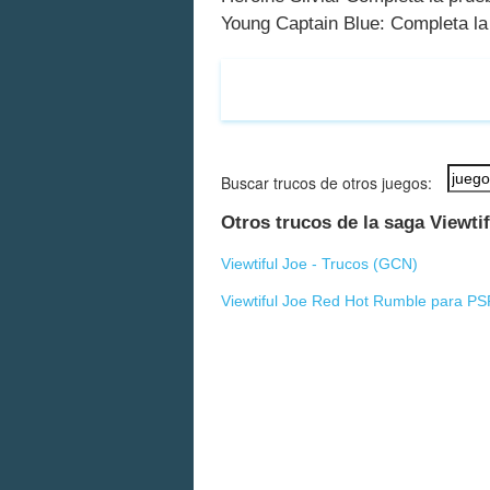
Young Captain Blue: Completa la
Buscar trucos de otros juegos:
Otros trucos de la saga Viewti
Viewtiful Joe - Trucos (
GCN
)
Viewtiful Joe Red Hot Rumble para PS