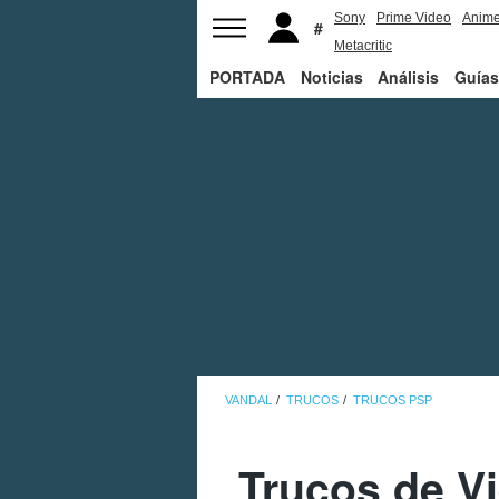
Sony
Prime Video
Anim
Metacritic
PORTADA
Noticias
Análisis
Guías
VANDAL
TRUCOS
TRUCOS PSP
Trucos de Vi