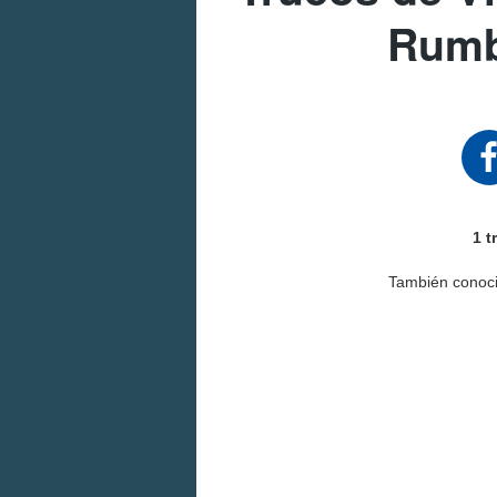
Rumb
1 t
También conoc