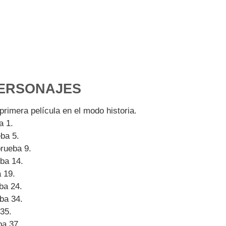
ERSONAJES
primera película en el modo historia.
a 1.
ba 5.
prueba 9.
ba 14.
 19.
ba 24.
eba 34.
35.
ba 37.