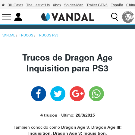
Bill Gates
The Last of Us
Xbox
Spider-Man
Trailer GTA 6
España
Chin
VANDAL
TRUCOS
TRUCOS PS3
Trucos de Dragon Age
Inquisition para PS3
4 trucos
· Último:
28/3/2015
También conocido como
Dragon Age 3
,
Dragon Age III:
Inquisition
,
Dragon Age 3: Inquisition
.