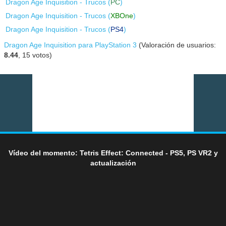
Dragon Age Inquisition - Trucos (
PC
)
Dragon Age Inquisition - Trucos (
XBOne
)
Dragon Age Inquisition - Trucos (
PS4
)
Dragon Age Inquisition para PlayStation 3
(Valoración de usuarios:
8.44
,
15
votos)
Vídeo del momento: Tetris Effect: Connected - PS5, PS VR2 y
actualización