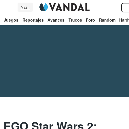
e
Más ↓
Juegos
Reportajes
Avances
Trucos
Foro
Random
Hard
LEGO Star Wars 2: