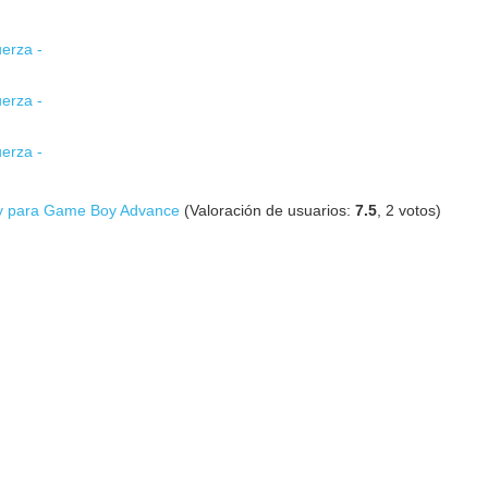
erza -
erza -
erza -
ogy para Game Boy Advance
(Valoración de usuarios:
7.5
,
2
votos)