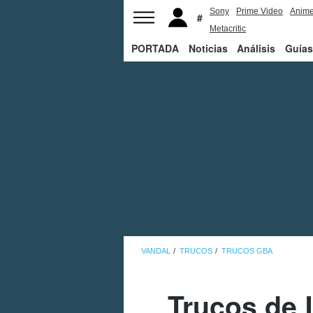
Sony
Prime Video
Anim
Metacritic
PORTADA
Noticias
Análisis
Guías
VANDAL
TRUCOS
TRUCOS GBA
Trucos de 