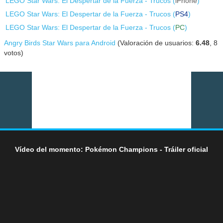
LEGO Star Wars: El Despertar de la Fuerza - Trucos (
iPhone
)
LEGO Star Wars: El Despertar de la Fuerza - Trucos (
PS4
)
LEGO Star Wars: El Despertar de la Fuerza - Trucos (
PC
)
Angry Birds Star Wars para Android
(Valoración de usuarios:
6.48
,
8
votos)
Vídeo del momento: Pokémon Champions - Tráiler oficial