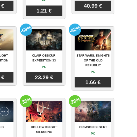
PC
 €
40.99 €
1.21 €
-53%
-82%
LIGHT
CLAIR OBSCUR:
STAR WARS: KNIGHTS
ITION
EXPEDITION 33
OF THE OLD
REPUBLIC
PC
PC
 €
23.29 €
1.66 €
-35%
-28%
LD
HOLLOW KNIGHT:
CRIMSON DESERT
SILKSONG
PC