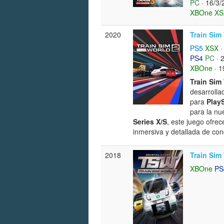
PC
· 16/3/
XBOne
XS
2020
Train Sim
PS5
XSX
·
PS4
PC
· 
XBOne
· 1
Train Sim
desarrolla
para
PlayS
para la n
Series X/S
, este juego ofrec
inmersiva y detallada de con
2018
Train Sim
XBOne
PS