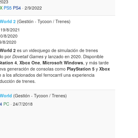
2023
X
PS5
PS4
· 2/9/2022
 World 2
(Gestión - Tycoon / Trenes)
 19/8/2021
20/8/2020
9/8/2020
 World 2
es un videojuego de simulación de trenes
do por
Dovetail Games
y lanzado en 2020. Disponible
tation 4
,
Xbox One
,
Microsoft Windows
, y más tarde
ueva generación de consolas como
PlayStation 5
y
Xbox
e a los aficionados del ferrocarril una experiencia
ducción de trenes.
 World
(Gestión - Tycoon / Trenes)
4
PC
· 24/7/2018