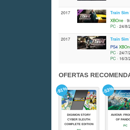
2017
Train Sim
XBOne
· 9
PC
· 24/8/
2017
Train Sim
PS4
XBOn
PC
· 24/7/
PC
· 16/3/
OFERTAS RECOMEND
-91%
-53%
DIGIMON STORY
AVATAR: FRO
CYBER SLEUTH:
OF PAND
COMPLETE EDITION
PC