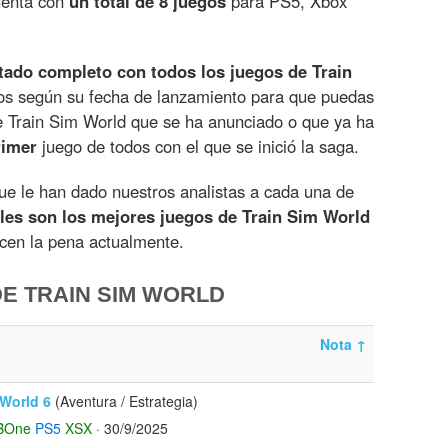
uenta con
un total de 8 juegos
para PS5, Xbox
stado completo con todos los juegos de Train
os según su fecha de lanzamiento para que puedas
 Train Sim World que se ha anunciado o que ya ha
rimer
juego de todos con el que se inició la saga.
e le han dado nuestros analistas a cada una de
les son los mejores juegos de Train Sim World
ecen la pena actualmente.
E TRAIN SIM WORLD
Nota
↑
 World 6
(Aventura / Estrategia)
BOne
PS5
XSX
· 30/9/2025