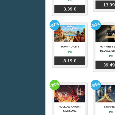
PC
13.99
3.39 €
-67%
-50%
TOWN TO CITY
007 FIRST 
DELUXE ED
PC
PC
8.19 €
39.49
-38%
-55%
HOLLOW KNIGHT:
STARFIE
SILKSONG
PC