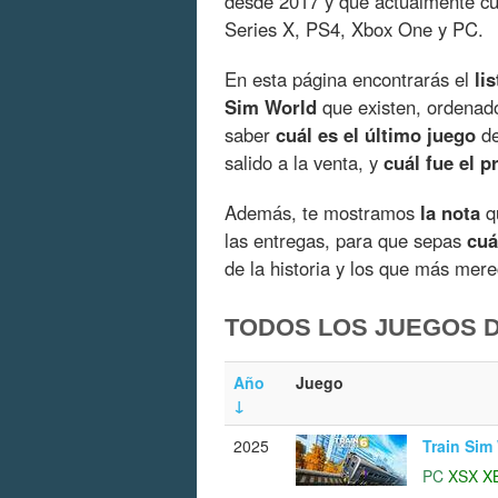
desde 2017 y que actualmente c
Series X, PS4, Xbox One y PC.
En esta página encontrarás el
li
Sim World
que existen, ordenad
saber
cuál es el último juego
de
salido a la venta, y
cuál fue el p
Además, te mostramos
la nota
qu
las entregas, para que sepas
cuá
de la historia y los que más mer
TODOS LOS JUEGOS D
Año
Juego
↓
2025
Train Sim
PC
XSX
X