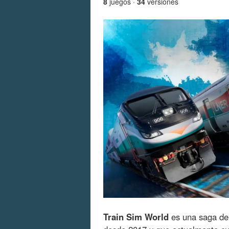
8
juegos ·
34
versiones
Train Sim World
es una saga de 