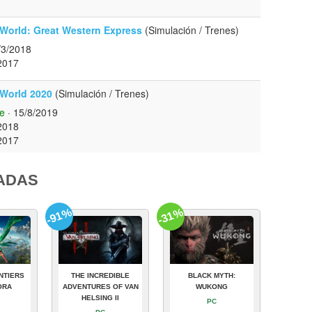
 World: Great Western Express
(Simulación / Trenes)
/3/2018
2017
 World 2020
(Simulación / Trenes)
e
· 15/8/2019
2018
2017
ADAS
-91%
-31%
NTIERS
THE INCREDIBLE
BLACK MYTH:
ORA
ADVENTURES OF VAN
WUKONG
HELSING II
PC