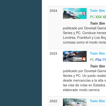
2024
Train Sim
PC
XSX
X
Train Sim
publicado por Dovetail Game
Series y PC. Conduce trenes
Londres, Frankfurt y Los Án
curiosas como el modo revis
2023
Train Sim
PC
PS4
P
Train Sim
publicado por Dovetail Game
Series y PC. Un juedo realis
desde mercancías a la alta v
las vías de rutas en Estados
elaborado modo carrera.
2022
Train Sim