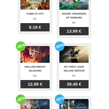
TOWN TO CITY
AVATAR: FRONTIERS
OF PANDORA
PC
PC
8.19 €
13.99 €
-35%
-50%
HOLLOW KNIGHT:
007 FIRST LIGHT
SILKSONG
DELUXE EDITION
PC
PC
12.99 €
39.49 €
-28%
-55%