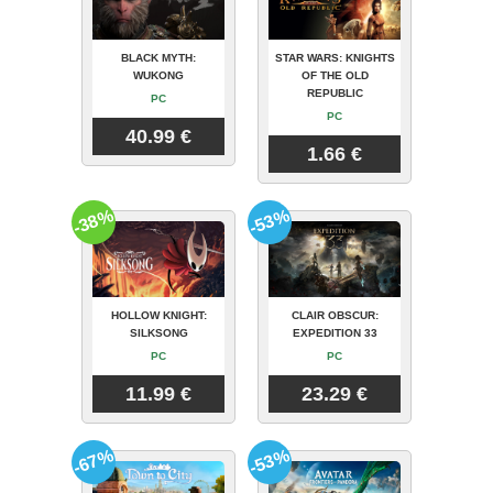
BLACK MYTH:
STAR WARS: KNIGHTS
WUKONG
OF THE OLD
REPUBLIC
PC
PC
40.99 €
1.66 €
-38%
-53%
HOLLOW KNIGHT:
CLAIR OBSCUR:
SILKSONG
EXPEDITION 33
PC
PC
11.99 €
23.29 €
-67%
-53%