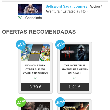
-
Sellsword Saga: Journey
(Acción /
Aventura / Estrategia / Rol)
PC
· Cancelado
OFERTAS RECOMENDADAS
-91%
-91%
DIGIMON STORY
THE INCREDIBLE
CYBER SLEUTH:
ADVENTURES OF VAN
COMPLETE EDITION
HELSING II
PC
PC
3.39 €
1.21 €
-31%
-82%