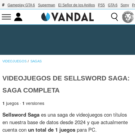
Gameplay GTA 6
Superman
El Señor de los Anillos
PS5
GTA 6
Sony
P
VIDEOJUEGOS
SAGAS
VIDEOJUEGOS DE SELLSWORD SAGA:
SAGA COMPLETA
1
juegos ·
1
versiones
Sellsword Saga
es una saga de videojuegos con títulos
en nuestra base de datos desde 2024 y que actualmente
cuenta con
un total de 1 juegos
para PC.