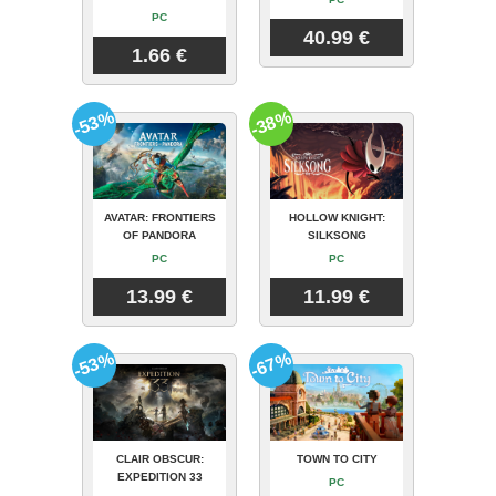
PC
40.99 €
1.66 €
-53%
-38%
AVATAR: FRONTIERS
HOLLOW KNIGHT:
OF PANDORA
SILKSONG
PC
PC
13.99 €
11.99 €
-53%
-67%
CLAIR OBSCUR:
TOWN TO CITY
EXPEDITION 33
PC