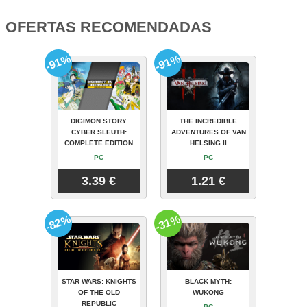
OFERTAS RECOMENDADAS
-91%
-91%
DIGIMON STORY
THE INCREDIBLE
CYBER SLEUTH:
ADVENTURES OF VAN
COMPLETE EDITION
HELSING II
PC
PC
3.39 €
1.21 €
-82%
-31%
STAR WARS: KNIGHTS
BLACK MYTH:
OF THE OLD
WUKONG
REPUBLIC
PC