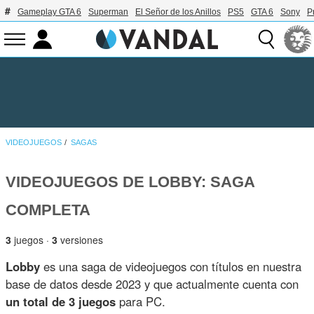
Gameplay GTA 6
Superman
El Señor de los Anillos
PS5
GTA 6
Sony
P
VIDEOJUEGOS
SAGAS
VIDEOJUEGOS DE LOBBY: SAGA
COMPLETA
3
juegos ·
3
versiones
Lobby
es una saga de videojuegos con títulos en nuestra
base de datos desde 2023 y que actualmente cuenta con
un total de 3 juegos
para PC.