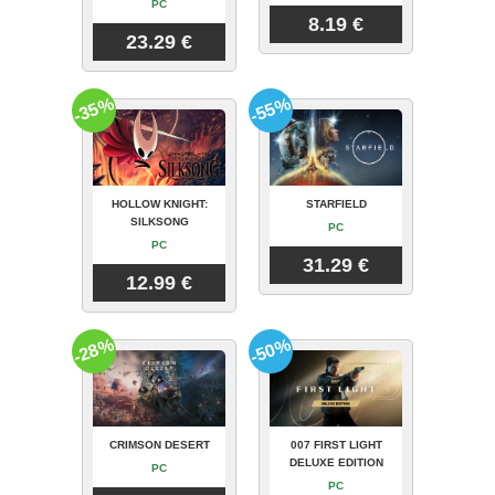
PC
8.19 €
23.29 €
-35%
-55%
HOLLOW KNIGHT:
STARFIELD
SILKSONG
PC
PC
31.29 €
12.99 €
-28%
-50%
CRIMSON DESERT
007 FIRST LIGHT
DELUXE EDITION
PC
PC