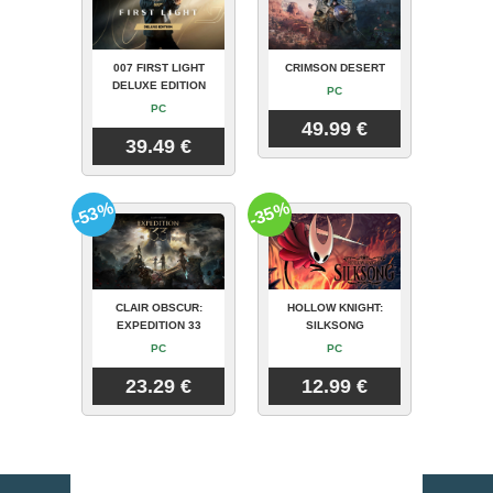
007 FIRST LIGHT
CRIMSON DESERT
DELUXE EDITION
PC
PC
49.99 €
39.49 €
-53%
-35%
CLAIR OBSCUR:
HOLLOW KNIGHT:
EXPEDITION 33
SILKSONG
PC
PC
23.29 €
12.99 €