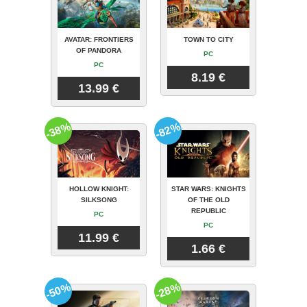
AVATAR: FRONTIERS
TOWN TO CITY
OF PANDORA
PC
PC
8.19 €
13.99 €
-38%
-82%
HOLLOW KNIGHT:
STAR WARS: KNIGHTS
SILKSONG
OF THE OLD
REPUBLIC
PC
PC
11.99 €
1.66 €
-50%
-28%