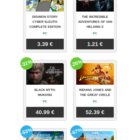
DIGIMON STORY
THE INCREDIBLE
CYBER SLEUTH:
ADVENTURES OF VAN
COMPLETE EDITION
HELSING II
PC
PC
3.39 €
1.21 €
-31%
-25%
BLACK MYTH:
INDIANA JONES AND
WUKONG
THE GREAT CIRCLE
PC
PC
40.99 €
52.39 €
-53%
-67%