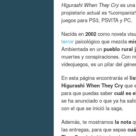
Higurashi When They Cry
es una
propietario actual es %compania
juegos para PS3, PSVITA y PC.
Nacida en
2002
como novela visu
terror
psicológico que mezcla
mis
Ambientada en un
pueblo rural 
muertes y conspiraciones. Con m
videojuegos, es un pilar del géne
En esta página encontrarás el
li
Higurashi When They Cry
que e
para que puedas saber
cuál es e
se ha anunciado o que ya ha sali
con el que se inició la saga.
Además, te mostramos
la nota
qu
las entregas, para que sepas
cuá