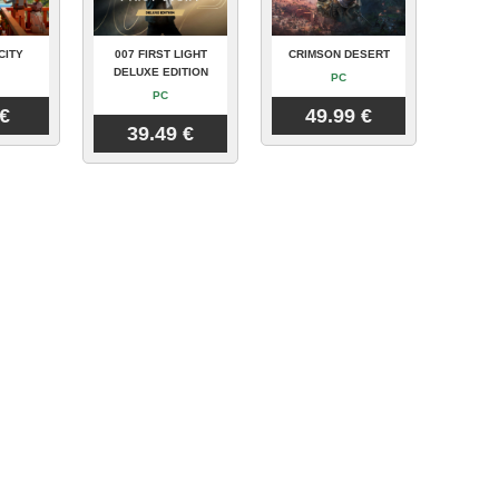
CITY
007 FIRST LIGHT
CRIMSON DESERT
DELUXE EDITION
PC
PC
 €
49.99 €
39.49 €