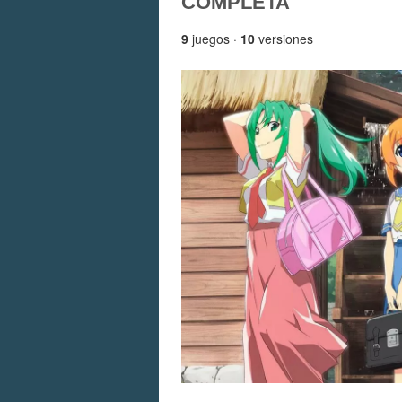
COMPLETA
9
juegos ·
10
versiones