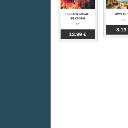
HOLLOW KNIGHT:
TOWN TO 
SILKSONG
PC
PC
8.19
12.99 €