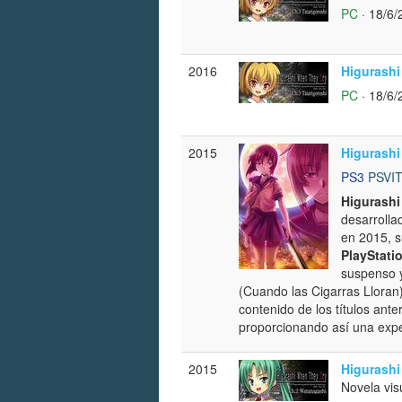
PC
· 18/6/
2016
Higurashi
PC
· 18/6/
2015
Higurashi
PS3
PSVI
Higurashi
desarrolla
en 2015, s
PlayStatio
suspenso y
(Cuando las Cigarras Lloran
contenido de los títulos ant
proporcionando así una exper
2015
Higurashi
Novela vis