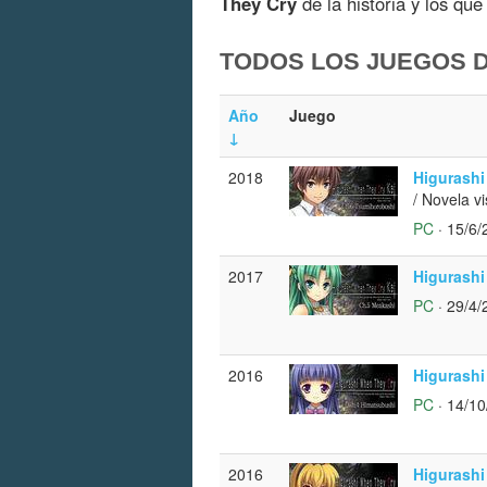
They Cry
de la historia y los q
TODOS LOS JUEGOS D
Año
Juego
↓
2018
Higurashi
/ Novela vi
PC
· 15/6/
2017
Higurashi
PC
· 29/4/
2016
Higurashi
PC
· 14/10
2016
Higurashi