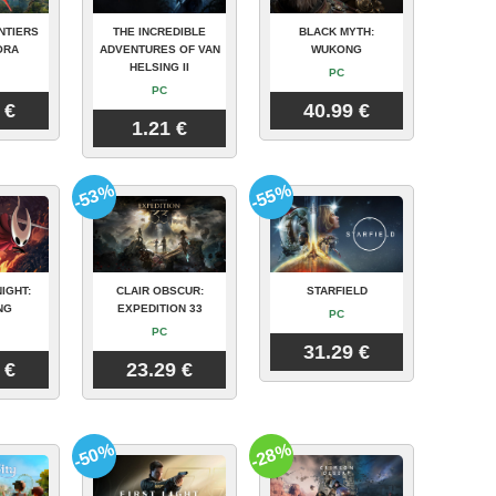
NTIERS
THE INCREDIBLE
BLACK MYTH:
ORA
ADVENTURES OF VAN
WUKONG
HELSING II
PC
PC
 €
40.99 €
1.21 €
-53%
-55%
IGHT:
CLAIR OBSCUR:
STARFIELD
NG
EXPEDITION 33
PC
PC
31.29 €
 €
23.29 €
-50%
-28%