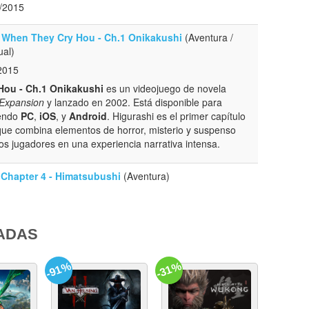
/2015
 When They Cry Hou - Ch.1 Onikakushi
(Aventura /
ual)
2015
Hou - Ch.1 Onikakushi
es un videojuego de novela
 Expansion
y lanzado en 2002. Está disponible para
yendo
PC
,
iOS
, y
Android
. Higurashi es el primer capítulo
que combina elementos de horror, misterio y suspenso
os jugadores en una experiencia narrativa intensa.
 Chapter 4 - Himatsubushi
(Aventura)
ADAS
-91%
-31%