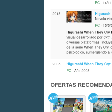
PC
· 14/11
2015
Higurashi
Novela vis
PC
· 15/5/
Higurashi When They Cry 
visual desarrollado por
07th
diversas plataformas, inclu
de la serie When They Cry, 
psicológico, sumergiendo a l
2005
Higurashi When They Cry:
PC
· Año 2005
OFERTAS RECOMEND
-91%
-53%