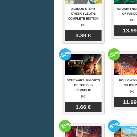
DIGIMON STORY
AVATAR: FRO
CYBER SLEUTH:
OF PAND
COMPLETE EDITION
PC
PC
13.99
3.39 €
-82%
-38%
STAR WARS: KNIGHTS
HOLLOW KN
OF THE OLD
SILKSO
REPUBLIC
PC
PC
11.99
1.66 €
-35%
-67%