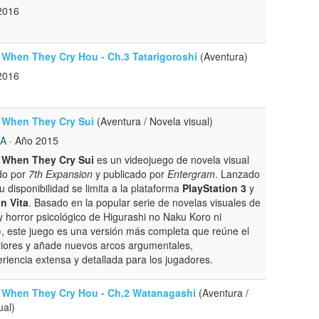
2016
 When They Cry Hou - Ch.3 Tatarigoroshi
(Aventura)
2016
 When They Cry Sui
(Aventura / Novela visual)
TA
· Año 2015
 When They Cry Sui
es un videojuego de novela visual
do por
7th Expansion
y publicado por
Entergram
. Lanzado
u disponibilidad se limita a la plataforma
PlayStation 3
y
n Vita
. Basado en la popular serie de novelas visuales de
 horror psicológico de Higurashi no Naku Koro ni
), este juego es una versión más completa que reúne el
eriores y añade nuevos arcos argumentales,
iencia extensa y detallada para los jugadores.
 When They Cry Hou - Ch.2 Watanagashi
(Aventura /
ual)