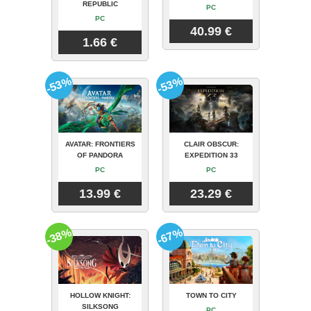
REPUBLIC
PC
PC
40.99 €
1.66 €
-53%
-53%
AVATAR: FRONTIERS
CLAIR OBSCUR:
OF PANDORA
EXPEDITION 33
PC
PC
13.99 €
23.29 €
-38%
-67%
HOLLOW KNIGHT:
TOWN TO CITY
SILKSONG
PC