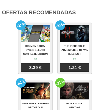
OFERTAS RECOMENDADAS
-91%
-91%
DIGIMON STORY
THE INCREDIBLE
CYBER SLEUTH:
ADVENTURES OF VAN
COMPLETE EDITION
HELSING II
PC
PC
3.39 €
1.21 €
-82%
-31%
STAR WARS: KNIGHTS
BLACK MYTH:
OF THE OLD
WUKONG