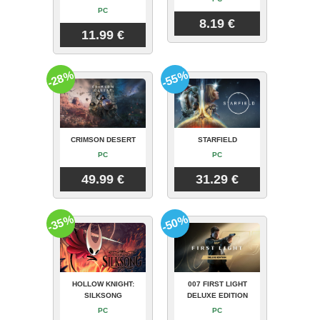
PC
8.19 €
11.99 €
-28%
-55%
CRIMSON DESERT
STARFIELD
PC
PC
49.99 €
31.29 €
-35%
-50%
HOLLOW KNIGHT:
007 FIRST LIGHT
SILKSONG
DELUXE EDITION
PC
PC