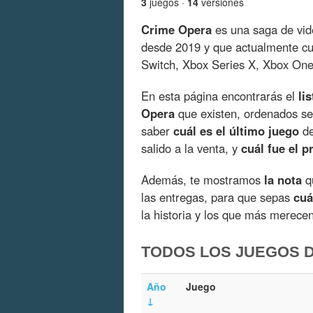
3
juegos ·
14
versiones
Crime Opera
es una saga de vid
desde 2019 y que actualmente c
Switch, Xbox Series X, Xbox One
En esta página encontrarás el
li
Opera
que existen, ordenados se
saber
cuál es el último juego
de
salido a la venta, y
cuál fue el p
Además, te mostramos
la nota
qu
las entregas, para que sepas
cuá
la historia y los que más merece
TODOS LOS JUEGOS 
Año
Juego
↓