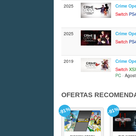
2025
Crime Ope
Switch
PS
2025
Crime Ope
Switch
PS
2019
Crime Ope
Switch
XS
PC
· Agos
OFERTAS RECOMEND
-91%
-91%