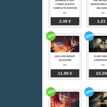
DIGIMON STORY
THE INCRE
CYBER SLEUTH:
ADVENTURES
COMPLETE EDITION
HELSING
PC
PC
3.39 €
1.21
-38%
-53%
HOLLOW KNIGHT:
CLAIR OBS
SILKSONG
EXPEDITIO
PC
PC
11.99 €
23.29
-35%
-50%