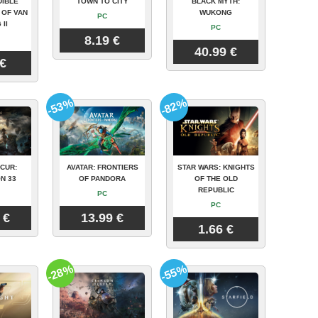
DIBLE
TOWN TO CITY
BLACK MYTH:
 OF VAN
WUKONG
PC
 II
PC
8.19 €
40.99 €
 €
-53%
-82%
CUR:
AVATAR: FRONTIERS
STAR WARS: KNIGHTS
N 33
OF PANDORA
OF THE OLD
REPUBLIC
PC
PC
 €
13.99 €
1.66 €
-28%
-55%