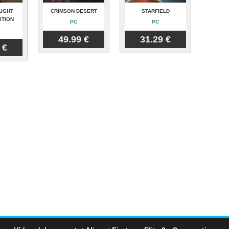
LIGHT
CRIMSON DESERT
STARFIELD
ITION
PC
PC
49.99 €
31.29 €
 €