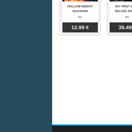
HOLLOW KNIGHT:
007 FIRST 
SILKSONG
DELUXE ED
PC
PC
12.99 €
39.49