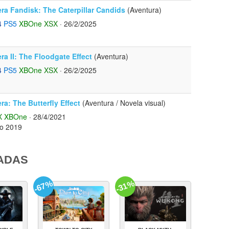
ra Fandisk: The Caterpillar Candids
(Aventura)
4
PS5
XBOne
XSX
· 26/2/2025
ra II: The Floodgate Effect
(Aventura)
4
PS5
XBOne
XSX
· 26/2/2025
ra: The Butterfly Effect
(Aventura / Novela visual)
X
XBOne
· 28/4/2021
to 2019
ADAS
-67%
-31%