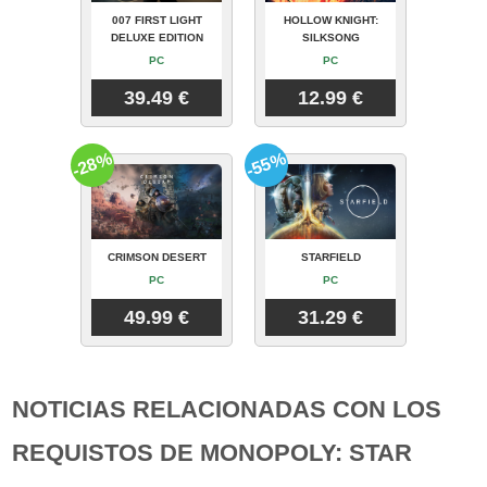
007 FIRST LIGHT
HOLLOW KNIGHT:
DELUXE EDITION
SILKSONG
PC
PC
39.49 €
12.99 €
-28%
-55%
CRIMSON DESERT
STARFIELD
PC
PC
49.99 €
31.29 €
NOTICIAS RELACIONADAS CON LOS
REQUISTOS DE MONOPOLY: STAR