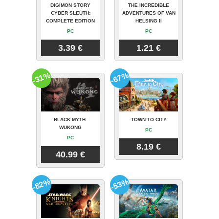
DIGIMON STORY
THE INCREDIBLE
CYBER SLEUTH:
ADVENTURES OF VAN
COMPLETE EDITION
HELSING II
PC
PC
3.39 €
1.21 €
-31%
-67%
BLACK MYTH:
TOWN TO CITY
WUKONG
PC
PC
8.19 €
40.99 €
-82%
-53%