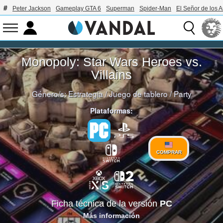
Peter Jackson
Gameplay GTA 6
Superman
Spider-Man
El Señor de los A
Monopoly: Star Wars Heroes vs.
Villains
Género/s:
Estrategia
/
Juego de tablero
/
Party
Plataformas:
COMPRAR
Ficha técnica de la versión
PC
Más información