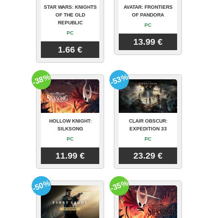
STAR WARS: KNIGHTS
AVATAR: FRONTIERS
OF THE OLD
OF PANDORA
REPUBLIC
PC
PC
13.99 €
1.66 €
-38%
-53%
HOLLOW KNIGHT:
CLAIR OBSCUR:
SILKSONG
EXPEDITION 33
PC
PC
11.99 €
23.29 €
-50%
-35%