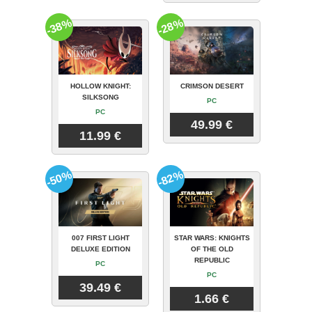
-38%
-28%
HOLLOW KNIGHT:
CRIMSON DESERT
SILKSONG
PC
PC
49.99 €
11.99 €
-50%
-82%
007 FIRST LIGHT
STAR WARS: KNIGHTS
DELUXE EDITION
OF THE OLD
REPUBLIC
PC
PC
39.49 €
1.66 €