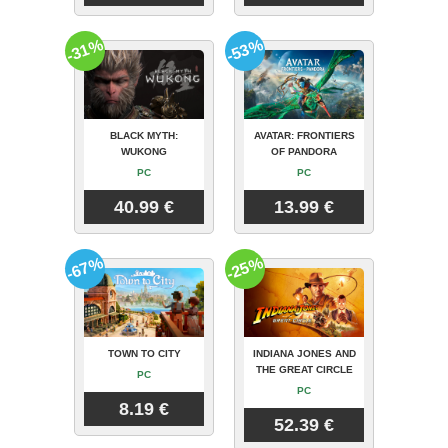
-31%
-53%
BLACK MYTH:
AVATAR: FRONTIERS
WUKONG
OF PANDORA
PC
PC
40.99 €
13.99 €
-67%
-25%
TOWN TO CITY
INDIANA JONES AND
THE GREAT CIRCLE
PC
PC
8.19 €
52.39 €