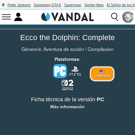
Peter Jackson
Gameplay GTA 6
Superman
Spider-Man
El Señor de los A
Ecco the Dolphin: Complete
Género/s:
Aventura de acción
/
Compilacion
Plataformas:
COMPRAR
Ficha técnica de la versión
PC
Más información