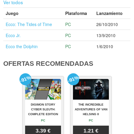
Ver todos
Juego
Plataforma
Lanzamiento
Ecco: The Tides of Time
PC
26/10/2010
Ecco Jr.
PC
13/9/2010
Ecco the Dolphin
PC
1/6/2010
OFERTAS RECOMENDADAS
-91%
-91%
DIGIMON STORY
THE INCREDIBLE
CYBER SLEUTH:
ADVENTURES OF VAN
COMPLETE EDITION
HELSING II
PC
PC
3.39 €
1.21 €