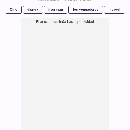
Cine
disney
iron man
los vengadores
marvel