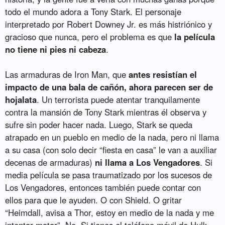
todo el mundo adora a Tony Stark. El personaje
interpretado por Robert Downey Jr. es más histriónico y
gracioso que nunca, pero el problema es que
la película
no tiene ni pies ni cabeza
.
Las armaduras de Iron Man, que
antes resistían el
impacto de una bala de cañón, ahora parecen ser de
hojalata
. Un terrorista puede atentar tranquilamente
contra la mansión de Tony Stark mientras él observa y
sufre sin poder hacer nada. Luego, Stark se queda
atrapado en un pueblo en medio de la nada, pero ni llama
a su casa (con solo decir “fiesta en casa” le van a auxiliar
decenas de armaduras)
ni llama a Los Vengadores
. Si
media película se pasa traumatizado por los sucesos de
Los Vengadores, entonces también puede contar con
ellos para que le ayuden. O con Shield. O gritar
“Heimdall, avisa a Thor, estoy en medio de la nada y me
intentar matar”. No. Si tienes el teléfono móvil de Hulk,