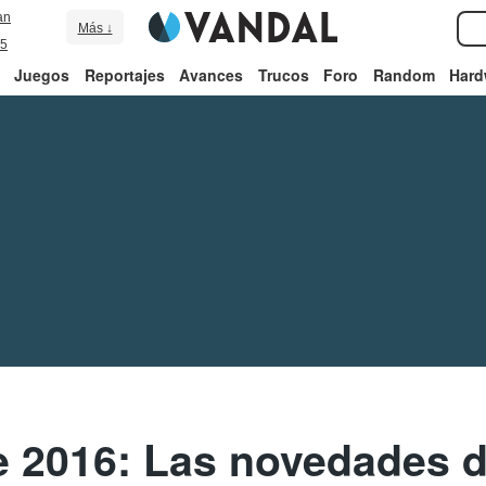
an
Más ↓
5
Juegos
Reportajes
Avances
Trucos
Foro
Random
Hard
 2016: Las novedades 