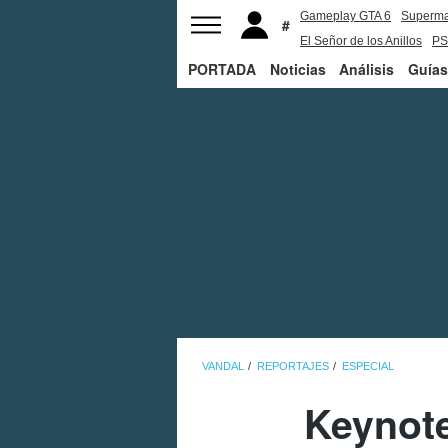
Gameplay GTA 6
Superm
El Señor de los Anillos
PS
PORTADA
Noticias
Análisis
Guías
VANDAL
REPORTAJES
ESPECIAL
Keynote